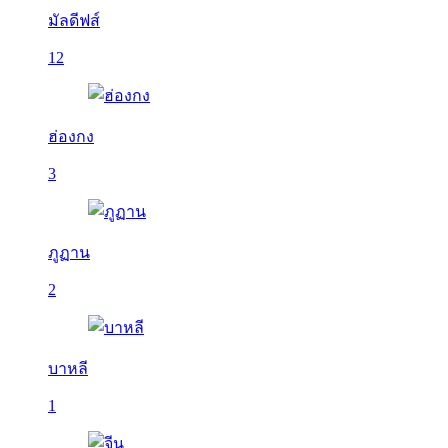
มัลดีฟส์
12
ฮ่องกง
3
ภูฏาน
2
บาหลี
1